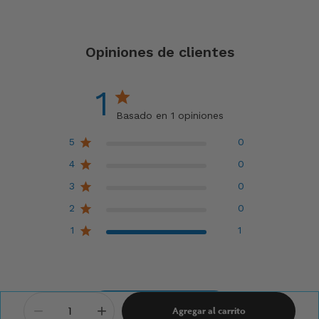
Opiniones de clientes
1
Basado en 1 opiniones
5
0
4
0
3
0
2
0
1
1
Escribe una opinión
−
+
Agregar al carrito
Cantidad