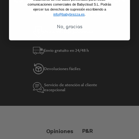
comunicaciones comerciales de Babycloud S.L. Podrás
BABYBREZZA.ES
ejercer tus derechos de supresión escribiendo a
info@babybrezza.es
.
No, gracias
Precio más bajo garantizado
Envío gratuito en 24/48 h
Devoluciones fáciles
Servicio de atención al cliente
excepcional
P&R
Opiniones