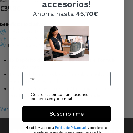
Desliza para ver mas imagenes
accesorios
!
€39.80
Ahorra hasta
45,70€
Beneficios Exclusivos
Precio Más Bajo Garantizado
Envío GRATIS 24/48h
Devoluciones Fáciles
1 x Depósito de fórmula en polvo para el Formula
Pro Advanced
1 x Tapa del contenedor de fórmula en polvo del
Formula Pro Advanced
Atención, sólo lavar a mano. No limpiar o esterilizar
Opt in
Quiero recibir comunicaciones
en el lavavajillas, esterilizador o microondas.
comerciales por email.
Ver todos los beneficios
›
Suscribirme
He leído y acepto la
Política de Privacidad
, y consiento el
ES MEJOR COMPRAR EN
tratamiento de mis datos personales para recibir