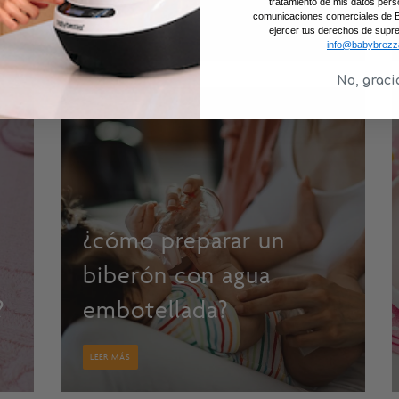
tratamiento de mis datos pers
comunicaciones comerciales de 
LEER MÁS
ejercer tus derechos de supre
info@babybrezz
No, graci
¿cómo preparar un
biberón con agua
?
embotellada?
LEER MÁS