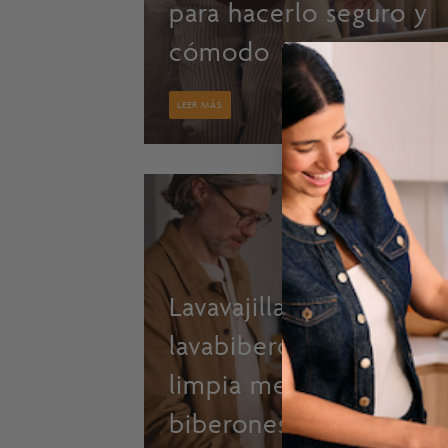
para hacerlo seguro y
cómodo
LEER MÁS
Lavavajillas vs
lavabiberones: cuál
limpia mejor los
biberones del bebé