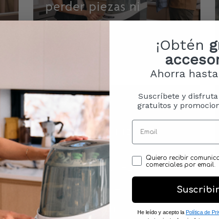
perder piezas ni
bacterias)
¡Obtén
g
LEER MÁS
accesor
Ahorra hast
Suscríbete y disfruta
gratuitos y promocion
Cómo esterilizar
biberones
Opt in
Quiero recibir comunic
correctamente:
comerciales por email.
métodos, frecuencia y
Suscribi
errores comunes
He leído y acepto la
Política de Pr